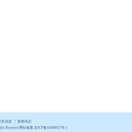
首页信息
|
新闻动态
s Reseived
网站备案:吉ICP备16000657号-1